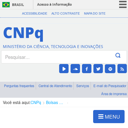
Acesso à informação
BRASIL
CORONAVÍRUS (COVID-19)
ACESSIBILIDADE
ALTO CONTRASTE
MAPA DO SITE
Participe
CNPq
Serviços
Legislação
MINISTÉRIO DA CIÊNCIA, TECNOLOGIA E INOVAÇÕES
Canais
Perguntas frequentes
Central de Atendimento
Serviços
E-mail do Pesquisador
Área de imprensa
Você está aqui:
CNPq
Bolsas e Auxílios Vigentes
Projetos de Pesquisa
MENU