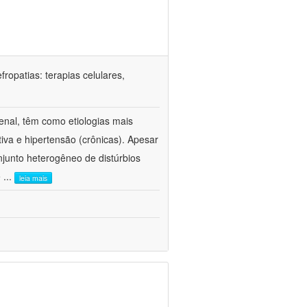
ropatias: terapias celulares,
enal, têm como etiologias mais
iva e hipertensão (crônicas). Apesar
junto heterogêneo de distúrbios
e
...
leia mais