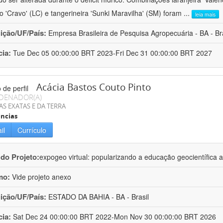
ro 'Cravo' (LC) e tangerineira 'Sunki Maravilha' (SM) foram
...
leia mais
uição/UF/País:
Empresa Brasileira de Pesquisa Agropecuária - BA - Bra
cia:
Tue Dec 05 00:00:00 BRT 2023-Fri Dec 31 00:00:00 BRT 2027
Acácia Bastos Couto Pinto
DENADOR(A)
AS EXATAS E DA TERRA
ncias
il
Currículo
 do Projeto:
expogeo virtual: popularizando a educação geocientífica a
mo:
Vide projeto anexo
uição/UF/País:
ESTADO DA BAHIA - BA - Brasil
cia:
Sat Dec 24 00:00:00 BRT 2022-Mon Nov 30 00:00:00 BRT 2026