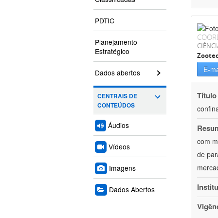
PDTIC
COOR
Planejamento
CIÊNCI
Estratégico
Zoote
E-ma
Dados abertos
Título
CENTRAIS DE
CONTEÚDOS
confin
Áudios
Resu
com mú
Vídeos
de par
mercad
Imagens
Instit
Dados Abertos
Vigên