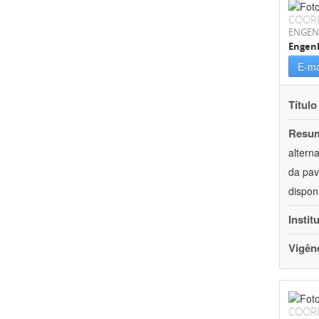
COOR
ENGEN
Engenh
E-ma
Título
Resu
altern
da pav
dispon
Instit
Vigên
COOR