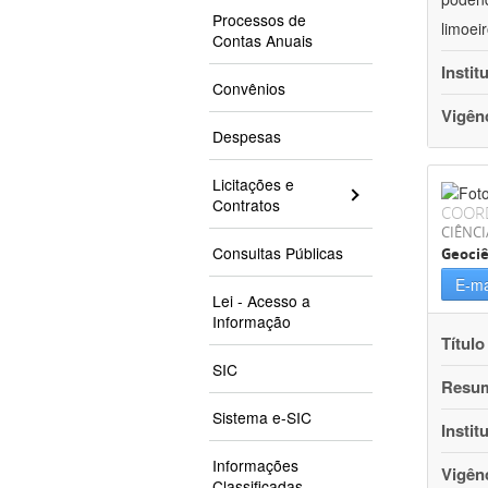
Processos de
limoei
Contas Anuais
Instit
Convênios
Vigên
Despesas
Licitações e
Contratos
COOR
CIÊNCI
Consultas Públicas
Geociê
E-ma
Lei - Acesso a
Informação
Título
SIC
Resu
Sistema e-SIC
Instit
Informações
Vigên
Classificadas