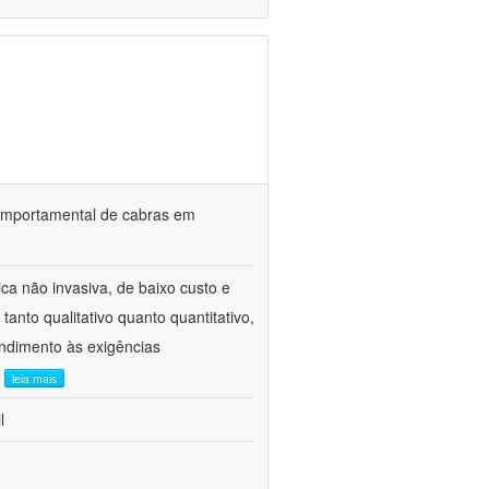
o comportamental de cabras em
ca não invasiva, de baixo custo e
tanto qualitativo quanto quantitativo,
ndimento às exigências
.
leia mais
l