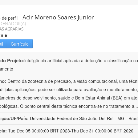
Acir Moreno Soares Junior
DENADOR(A)
AS AGRÁRIAS
cnia
il
Currículo
 do Projeto:
inteligência artificial aplicada à detecção e classificaçã
amento
mo:
Dentro da zootecnia de precisão, a visão computacional, uma técni
ltiplas aplicações, pode ser utilizada para avaliação e monitoramento, 
âmetros de desenvolvimento, saúde e Bem Estar Animal (BEA) em ate
ológicas. O ponto central desta técnica encontra-se no tratamento a
..
uição/UF/País:
Universidade Federal de São João Del-Rei - MG - Brasi
cia:
Tue Dec 05 00:00:00 BRT 2023-Thu Dec 31 00:00:00 BRT 2026