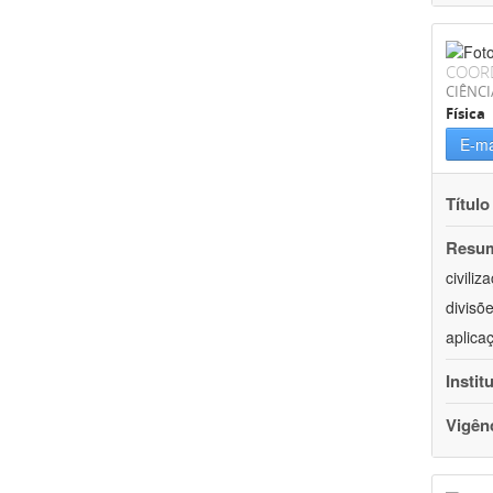
COOR
CIÊNCI
Física
E-ma
Título
Resu
civili
divisõ
aplica
Instit
Vigên