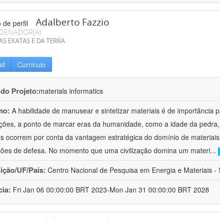
Adalberto Fazzio
DENADOR(A)
AS EXATAS E DA TERRA
il
Currículo
 do Projeto:
materials informatics
mo:
A habilidade de manusear e sintetizar materiais é de importância 
zações, a ponto de marcar eras da humanidade, como a idade da pedra, 
es ocorrem por conta da vantagem estratégica do domínio de materiais,
ções de defesa. No momento que uma civilização domina um materi
...
uição/UF/País:
Centro Nacional de Pesquisa em Energia e Materiais - S
cia:
Fri Jan 06 00:00:00 BRT 2023-Mon Jan 31 00:00:00 BRT 2028