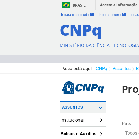
Acesso à informação
BRASIL
Ir para o conteúdo
1
Ir para o menu
2
Ir pa
CNPq
MINISTÉRIO DA CIÊNCIA, TECNOLOGI
Você está aqui:
CNPq
Assuntos
B
Pro
ASSUNTOS
Institucional
País
Bolsas e Auxílios