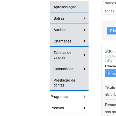
Grandes
Apresentação
Bolsas
Auxílios
Filt
Chamadas
Tabelas de
COOR
valores
CIÊNC
Educa
Calendários
E-ma
Prestação de
contas
Título
históri
Programas
Resu
Prêmios
aos pr