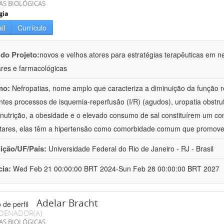
AS BIOLÓGICAS
gia
il
Currículo
 do Projeto:
novos e velhos atores para estratégias terapêuticas em nef
ares e farmacológicas
mo:
Nefropatias, nome amplo que caracteriza a diminuição da função r
ntes processos de isquemia-reperfusão (I/R) (agudos), uropatia obstrut
nutrição, a obesidade e o elevado consumo de sal constituírem um con
tares, elas têm a hipertensão como comorbidade comum que promov
uição/UF/País:
Universidade Federal do Rio de Janeiro - RJ - Brasil
cia:
Wed Feb 21 00:00:00 BRT 2024-Sun Feb 28 00:00:00 BRT 2027
Adelar Bracht
DENADOR(A)
AS BIOLÓGICAS