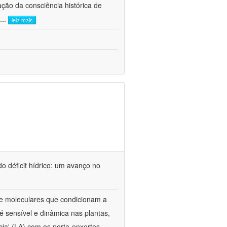
ão da consciência histórica de
...
leia mais
o déficit hídrico: um avanço no
s e moleculares que condicionam a
é sensível e dinâmica nas plantas,
cia' (LA) com os porta-enxertos