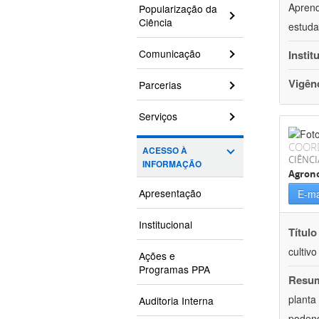
Aprend
Popularização da
Ciência
estuda
Comunicação
Instit
Vigên
Parcerias
Serviços
COOR
ACESSO À
CIÊNCI
INFORMAÇÃO
Agron
Apresentação
E-ma
Institucional
Título
cultiv
Ações e
Programas PPA
Resu
planta
Auditoria Interna
podend