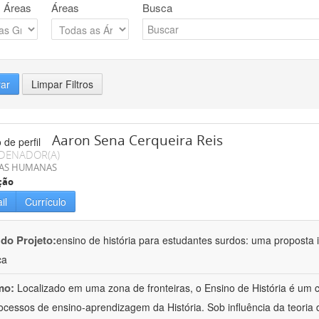
 Áreas
Áreas
Busca
rar
Limpar Filtros
Aaron Sena Cerqueira Reis
DENADOR(A)
IAS HUMANAS
ção
il
Currículo
 do Projeto:
ensino de história para estudantes surdos: uma proposta i
ca
mo:
Localizado em uma zona de fronteiras, o Ensino de História é um
ocessos de ensino-aprendizagem da História. Sob influência da teoria d