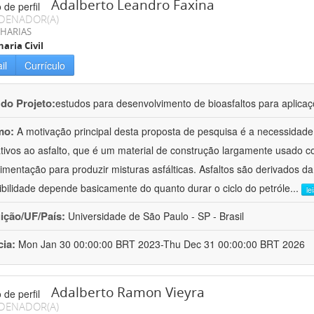
Adalberto Leandro Faxina
DENADOR(A)
HARIAS
aria Civil
il
Currículo
 do Projeto:
estudos para desenvolvimento de bioasfaltos para aplic
mo:
A motivação principal desta proposta de pesquisa é a necessidade
ativos ao asfalto, que é um material de construção largamente usado 
imentação para produzir misturas asfálticas. Asfaltos são derivados da
ibilidade depende basicamente do quanto durar o ciclo do petróle
...
le
uição/UF/País:
Universidade de São Paulo - SP - Brasil
cia:
Mon Jan 30 00:00:00 BRT 2023-Thu Dec 31 00:00:00 BRT 2026
Adalberto Ramon Vieyra
DENADOR(A)