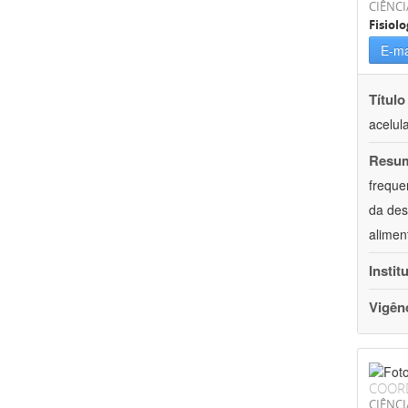
CIÊNCI
Fisiolo
E-ma
Título
acelul
Resu
freque
da des
alimen
Instit
Vigên
COOR
CIÊNCI