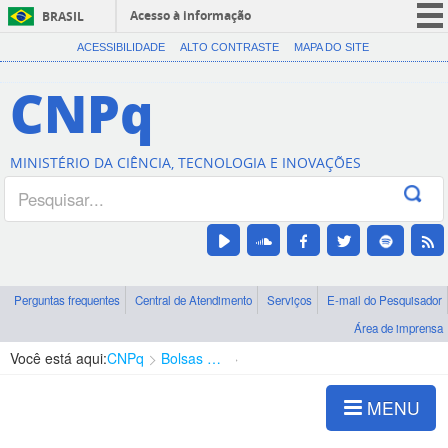
Acesso à informação
BRASIL
CORONAVÍRUS (COVID-19)
ACESSIBILIDADE
ALTO CONTRASTE
MAPA DO SITE
Participe
CNPq
Serviços
Legislação
MINISTÉRIO DA CIÊNCIA, TECNOLOGIA E INOVAÇÕES
Canais
Perguntas frequentes
Central de Atendimento
Serviços
E-mail do Pesquisador
Área de imprensa
Você está aqui:
CNPq
Bolsas e Auxílios Vigentes
Projetos de Pesquisa
MENU