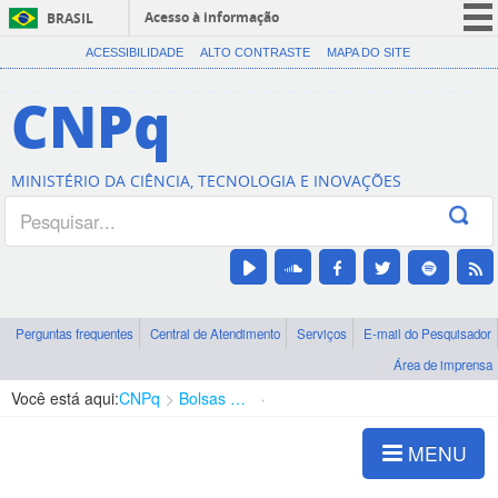
Acesso à informação
BRASIL
CORONAVÍRUS (COVID-19)
ACESSIBILIDADE
ALTO CONTRASTE
MAPA DO SITE
Participe
CNPq
Serviços
Legislação
MINISTÉRIO DA CIÊNCIA, TECNOLOGIA E INOVAÇÕES
Canais
Perguntas frequentes
Central de Atendimento
Serviços
E-mail do Pesquisador
Área de imprensa
Você está aqui:
CNPq
Bolsas e Auxílios Vigentes
Projetos de Pesquisa
MENU