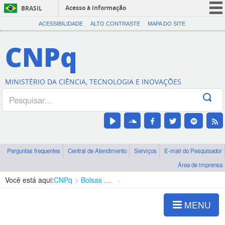
Acesso à informação
BRASIL
CORONAVÍRUS (COVID-19)
ACESSIBILIDADE
ALTO CONTRASTE
MAPA DO SITE
Participe
CNPq
Serviços
Legislação
MINISTÉRIO DA CIÊNCIA, TECNOLOGIA E INOVAÇÕES
Canais
Perguntas frequentes
Central de Atendimento
Serviços
E-mail do Pesquisador
Área de imprensa
Você está aqui:
CNPq
Bolsas e Auxílios Vigentes
Projetos de Pesquisa
MENU