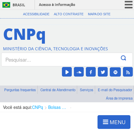
Acesso à informação
BRASIL
CORONAVÍRUS (COVID-19)
ACESSIBILIDADE
ALTO CONTRASTE
MAPA DO SITE
Participe
CNPq
Serviços
Legislação
MINISTÉRIO DA CIÊNCIA, TECNOLOGIA E INOVAÇÕES
Canais
Perguntas frequentes
Central de Atendimento
Serviços
E-mail do Pesquisador
Área de imprensa
Você está aqui:
CNPq
Bolsas e Auxílios Vigentes
Projetos de Pesquisa
MENU