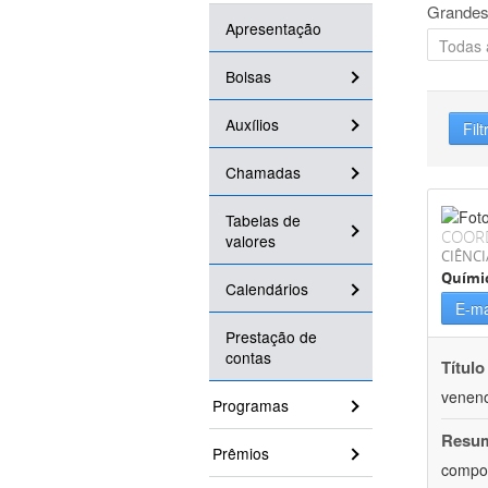
Grandes
Apresentação
Bolsas
Auxílios
Filt
Chamadas
Tabelas de
COOR
valores
CIÊNCI
Quími
Calendários
E-ma
Prestação de
contas
Título
veneno
Programas
Resu
Prêmios
compos