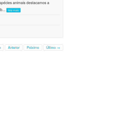
 espécies animais destacamos a
ib
...
leia mais
o
Anterior
Próximo
Último →