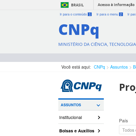
Acesso à informação
BRASIL
Ir para o conteúdo
1
Ir para o menu
2
Ir pa
CNPq
MINISTÉRIO DA CIÊNCIA, TECNOLOGI
Você está aqui:
CNPq
Assuntos
B
Pro
ASSUNTOS
Institucional
País
Bolsas e Auxílios