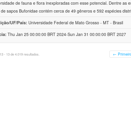
ersidade de fauna e flora inexploradas com esse potencial. Dentre as
a de sapos Bufonidae contém cerca de 49 gêneros e 592 espécies distr
uição/UF/País:
Universidade Federal de Mato Grosso - MT - Brasil
cia:
Thu Jan 25 00:00:00 BRT 2024-Sun Jan 31 00:00:00 BRT 2027
← Primeir
3 - 13 de 4.019 resultados.