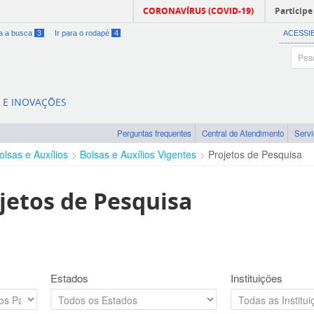
CORONAVÍRUS (COVID-19)
Participe
ra a busca
3
Ir para o rodapé
4
ACESSI
A E INOVAÇÕES
Perguntas frequentes
Central de Atendimento
Serv
olsas e Auxílios
Bolsas e Auxílios Vigentes
Projetos de Pesquisa
jetos de Pesquisa
Estados
Instituições