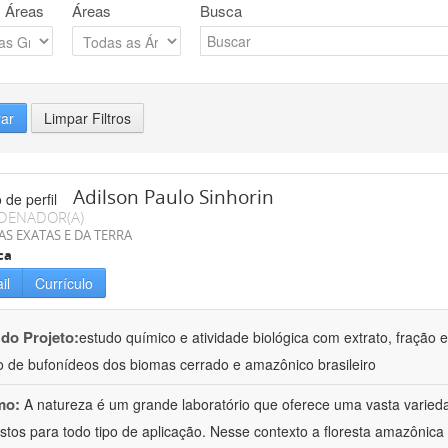
 Áreas
Áreas
Busca
rar
Limpar Filtros
Adilson Paulo Sinhorin
DENADOR(A)
AS EXATAS E DA TERRA
ca
il
Currículo
 do Projeto:
estudo químico e atividade biológica com extrato, fração e
 de bufonídeos dos biomas cerrado e amazônico brasileiro
mo:
A natureza é um grande laboratório que oferece uma vasta varieda
tos para todo tipo de aplicação. Nesse contexto a floresta amazôni