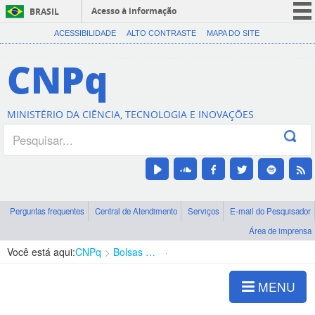
Acesso à informação
BRASIL
CORONAVÍRUS (COVID-19)
ACESSIBILIDADE
ALTO CONTRASTE
MAPA DO SITE
Participe
CNPq
Serviços
Legislação
MINISTÉRIO DA CIÊNCIA, TECNOLOGIA E INOVAÇÕES
Canais
Perguntas frequentes
Central de Atendimento
Serviços
E-mail do Pesquisador
Área de imprensa
Você está aqui:
CNPq
Bolsas e Auxílios Vigentes
Projetos de Pesquisa
MENU