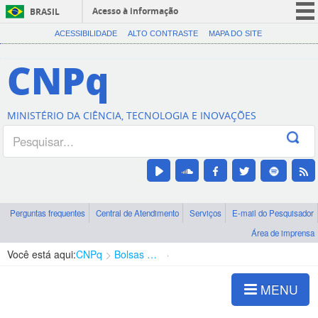
Acesso à informação
BRASIL
CORONAVÍRUS (COVID-19)
ACESSIBILIDADE
ALTO CONTRASTE
MAPA DO SITE
Participe
CNPq
Serviços
Legislação
MINISTÉRIO DA CIÊNCIA, TECNOLOGIA E INOVAÇÕES
Canais
Perguntas frequentes
Central de Atendimento
Serviços
E-mail do Pesquisador
Área de imprensa
Você está aqui:
CNPq
Bolsas e Auxílios Vigentes
Projetos de Pesquisa
MENU