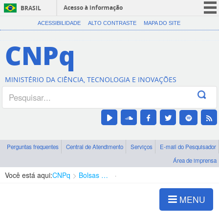
Acesso à informação
BRASIL
CORONAVÍRUS (COVID-19)
ACESSIBILIDADE
ALTO CONTRASTE
MAPA DO SITE
Participe
CNPq
Serviços
Legislação
MINISTÉRIO DA CIÊNCIA, TECNOLOGIA E INOVAÇÕES
Canais
Perguntas frequentes
Central de Atendimento
Serviços
E-mail do Pesquisador
Área de imprensa
Você está aqui:
CNPq
Bolsas e Auxílios Vigentes
Projetos de Pesquisa
MENU