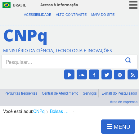
Acesso à informação
BRASIL
CORONAVÍRUS (COVID-19)
ACESSIBILIDADE
ALTO CONTRASTE
MAPA DO SITE
Participe
CNPq
Serviços
Legislação
MINISTÉRIO DA CIÊNCIA, TECNOLOGIA E INOVAÇÕES
Canais
Perguntas frequentes
Central de Atendimento
Serviços
E-mail do Pesquisador
Área de imprensa
Você está aqui:
CNPq
Bolsas e Auxílios Vigentes
Projetos de Pesquisa
MENU