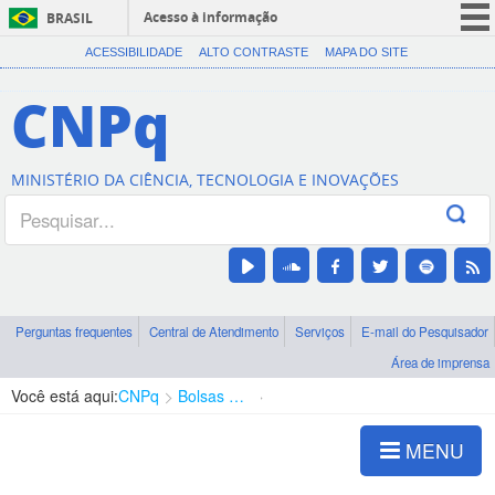
Acesso à informação
BRASIL
CORONAVÍRUS (COVID-19)
ACESSIBILIDADE
ALTO CONTRASTE
MAPA DO SITE
Participe
CNPq
Serviços
Legislação
MINISTÉRIO DA CIÊNCIA, TECNOLOGIA E INOVAÇÕES
Canais
Perguntas frequentes
Central de Atendimento
Serviços
E-mail do Pesquisador
Área de imprensa
Você está aqui:
CNPq
Bolsas e Auxílios Vigentes
Projetos de Pesquisa
MENU