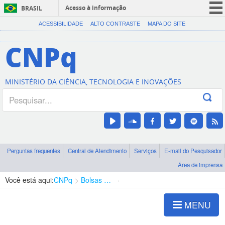
Acesso à informação
BRASIL
CORONAVÍRUS (COVID-19)
ACESSIBILIDADE
ALTO CONTRASTE
MAPA DO SITE
Participe
CNPq
Serviços
Legislação
MINISTÉRIO DA CIÊNCIA, TECNOLOGIA E INOVAÇÕES
Canais
Perguntas frequentes
Central de Atendimento
Serviços
E-mail do Pesquisador
Área de imprensa
Você está aqui:
CNPq
Bolsas e Auxílios Vigentes
Projetos de Pesquisa
MENU