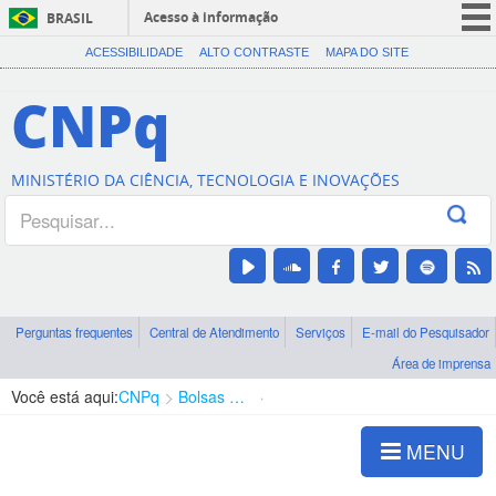
Acesso à informação
BRASIL
CORONAVÍRUS (COVID-19)
ACESSIBILIDADE
ALTO CONTRASTE
MAPA DO SITE
Participe
CNPq
Serviços
Legislação
MINISTÉRIO DA CIÊNCIA, TECNOLOGIA E INOVAÇÕES
Canais
Perguntas frequentes
Central de Atendimento
Serviços
E-mail do Pesquisador
Área de imprensa
Você está aqui:
CNPq
Bolsas e Auxílios Vigentes
Projetos de Pesquisa
MENU