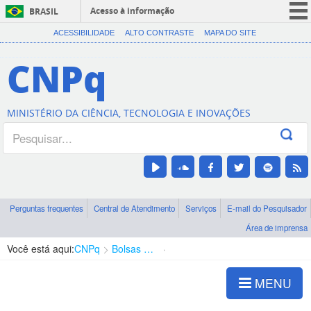
Acesso à informação
BRASIL
CORONAVÍRUS (COVID-19)
ACESSIBILIDADE
ALTO CONTRASTE
MAPA DO SITE
Participe
CNPq
Serviços
Legislação
MINISTÉRIO DA CIÊNCIA, TECNOLOGIA E INOVAÇÕES
Canais
Perguntas frequentes
Central de Atendimento
Serviços
E-mail do Pesquisador
Área de imprensa
Você está aqui:
CNPq
Bolsas e Auxílios Vigentes
Projetos de Pesquisa
MENU