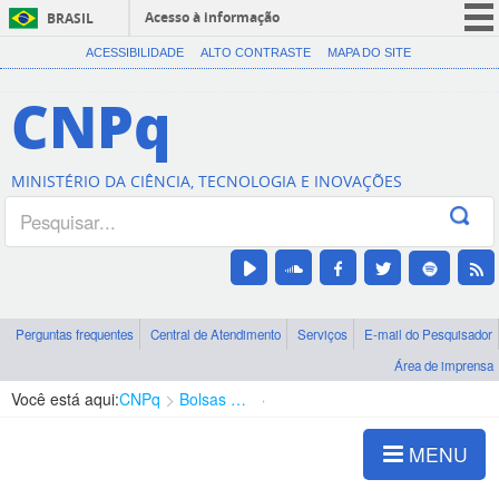
Acesso à informação
BRASIL
CORONAVÍRUS (COVID-19)
ACESSIBILIDADE
ALTO CONTRASTE
MAPA DO SITE
Participe
CNPq
Serviços
Legislação
MINISTÉRIO DA CIÊNCIA, TECNOLOGIA E INOVAÇÕES
Canais
Perguntas frequentes
Central de Atendimento
Serviços
E-mail do Pesquisador
Área de imprensa
Você está aqui:
CNPq
Bolsas e Auxílios Vigentes
Projetos de Pesquisa
MENU