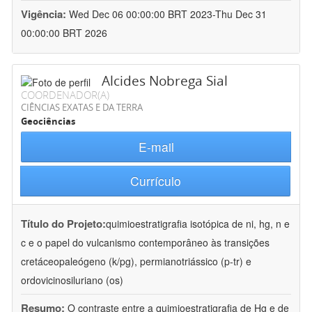
Vigência:
Wed Dec 06 00:00:00 BRT 2023-Thu Dec 31
00:00:00 BRT 2026
Alcides Nobrega Sial
COORDENADOR(A)
CIÊNCIAS EXATAS E DA TERRA
Geociências
E-mail
Currículo
Título do Projeto:
quimioestratigrafia isotópica de ni, hg, n e
c e o papel do vulcanismo contemporâneo às transições
cretáceopaleógeno (k/pg), permianotriássico (p-tr) e
ordovicinosiluriano (os)
Resumo:
O contraste entre a quimioestratigrafia de Hg e de