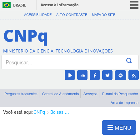
Acesso à informação
BRASIL
CORONAVÍRUS (COVID-19)
ACESSIBILIDADE
ALTO CONTRASTE
MAPA DO SITE
Participe
CNPq
Serviços
Legislação
MINISTÉRIO DA CIÊNCIA, TECNOLOGIA E INOVAÇÕES
Canais
Perguntas frequentes
Central de Atendimento
Serviços
E-mail do Pesquisador
Área de imprensa
Você está aqui:
CNPq
Bolsas e Auxílios Vigentes
Projetos de Pesquisa
MENU