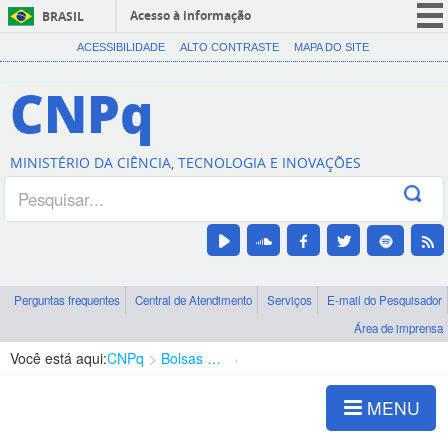
Acesso à informação
BRASIL
CORONAVÍRUS (COVID-19)
ACESSIBILIDADE
ALTO CONTRASTE
MAPA DO SITE
Participe
CNPq
Serviços
Legislação
MINISTÉRIO DA CIÊNCIA, TECNOLOGIA E INOVAÇÕES
Canais
Perguntas frequentes
Central de Atendimento
Serviços
E-mail do Pesquisador
Área de imprensa
Você está aqui:
CNPq
Bolsas e Auxílios Vigentes
Projetos de Pesquisa
MENU