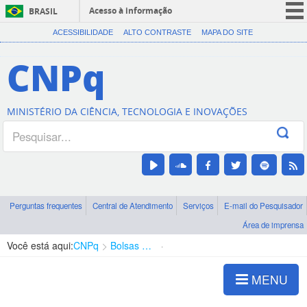
Acesso à informação
BRASIL
CORONAVÍRUS (COVID-19)
ACESSIBILIDADE
ALTO CONTRASTE
MAPA DO SITE
Participe
CNPq
Serviços
Legislação
MINISTÉRIO DA CIÊNCIA, TECNOLOGIA E INOVAÇÕES
Canais
Perguntas frequentes
Central de Atendimento
Serviços
E-mail do Pesquisador
Área de imprensa
Você está aqui:
CNPq
Bolsas e Auxílios Vigentes
Projetos de Pesquisa
MENU