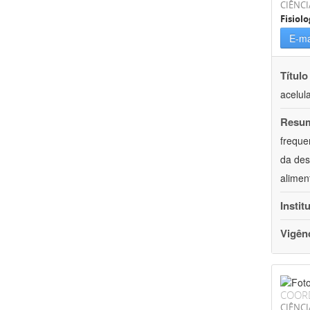
CIÊNCI
Fisiolo
E-ma
Título
acelul
Resu
freque
da des
alimen
Instit
Vigên
COOR
CIÊNCI