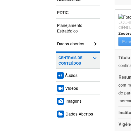
PDTIC
COOR
Planejamento
CIÊNCI
Estratégico
Zoote
E-ma
Dados abertos
Título
CENTRAIS DE
CONTEÚDOS
confin
Áudios
Resu
com mú
Vídeos
de par
mercad
Imagens
Instit
Dados Abertos
Vigên