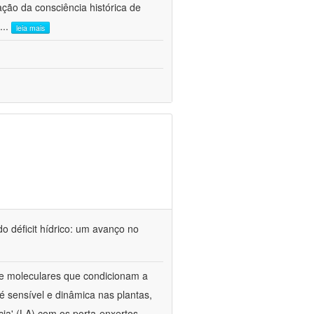
ão da consciência histórica de
...
leia mais
o déficit hídrico: um avanço no
s e moleculares que condicionam a
é sensível e dinâmica nas plantas,
cia' (LA) com os porta-enxertos