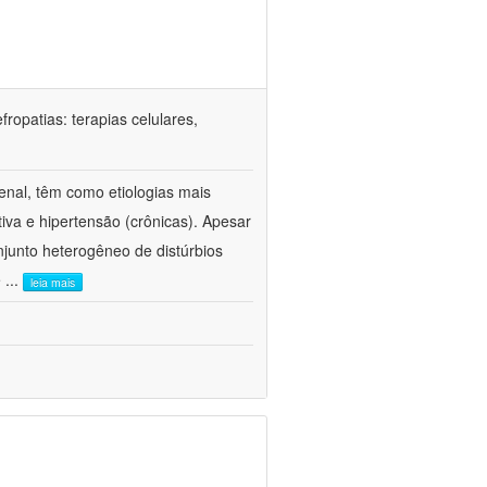
ropatias: terapias celulares,
enal, têm como etiologias mais
iva e hipertensão (crônicas). Apesar
junto heterogêneo de distúrbios
e
...
leia mais