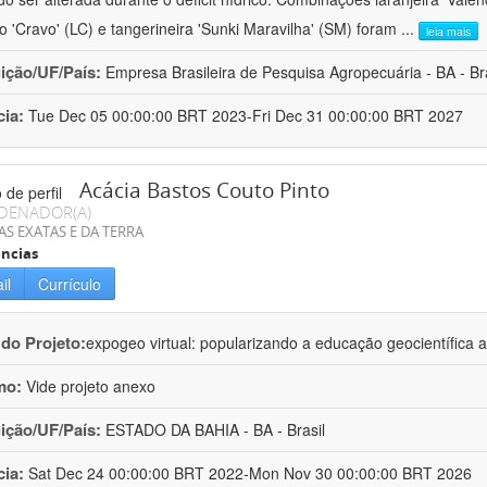
ro 'Cravo' (LC) e tangerineira 'Sunki Maravilha' (SM) foram
...
leia mais
uição/UF/País:
Empresa Brasileira de Pesquisa Agropecuária - BA - Bra
cia:
Tue Dec 05 00:00:00 BRT 2023-Fri Dec 31 00:00:00 BRT 2027
Acácia Bastos Couto Pinto
DENADOR(A)
AS EXATAS E DA TERRA
ncias
il
Currículo
 do Projeto:
expogeo virtual: popularizando a educação geocientífica a
mo:
Vide projeto anexo
uição/UF/País:
ESTADO DA BAHIA - BA - Brasil
cia:
Sat Dec 24 00:00:00 BRT 2022-Mon Nov 30 00:00:00 BRT 2026