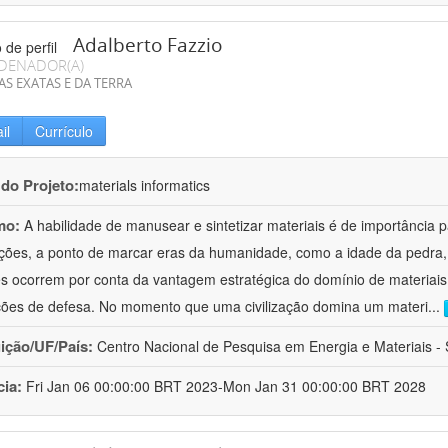
Adalberto Fazzio
DENADOR(A)
AS EXATAS E DA TERRA
il
Currículo
 do Projeto:
materials informatics
mo:
A habilidade de manusear e sintetizar materiais é de importância 
zações, a ponto de marcar eras da humanidade, como a idade da pedra, 
es ocorrem por conta da vantagem estratégica do domínio de materiais,
ções de defesa. No momento que uma civilização domina um materi
...
uição/UF/País:
Centro Nacional de Pesquisa em Energia e Materiais - S
cia:
Fri Jan 06 00:00:00 BRT 2023-Mon Jan 31 00:00:00 BRT 2028