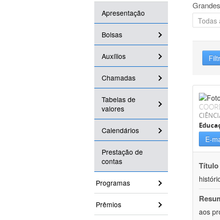
Grandes
Apresentação
Bolsas
Auxílios
Filt
Chamadas
Tabelas de
COOR
valores
CIÊNC
Educa
Calendários
E-ma
Prestação de
contas
Título
históri
Programas
Resu
Prêmios
aos pr