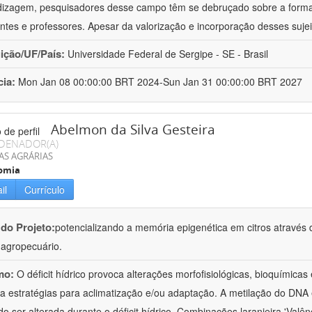
izagem, pesquisadores desse campo têm se debruçado sobre a formaç
ntes e professores. Apesar da valorização e incorporação desses sujei
uição/UF/País:
Universidade Federal de Sergipe - SE - Brasil
cia:
Mon Jan 08 00:00:00 BRT 2024-Sun Jan 31 00:00:00 BRT 2027
Abelmon da Silva Gesteira
DENADOR(A)
AS AGRÁRIAS
omia
il
Currículo
 do Projeto:
potencializando a memória epigenética em citros através d
o agropecuário.
mo:
O déficit hídrico provoca alterações morfofisiológicas, bioquímica
 a estratégias para aclimatização e/ou adaptação. A metilação do DNA 
o ser alterada durante o déficit hídrico. Combinações laranjeira 'Valên