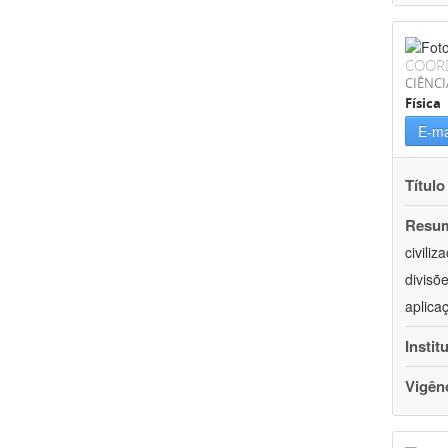
COOR
CIÊNCI
Física
E-ma
Título
Resu
civili
divisõ
aplica
Instit
Vigên