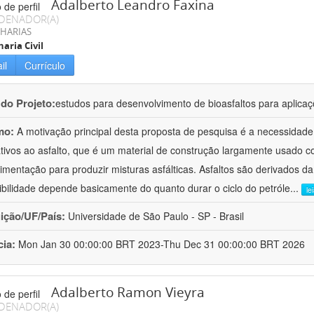
Adalberto Leandro Faxina
DENADOR(A)
HARIAS
aria Civil
il
Currículo
 do Projeto:
estudos para desenvolvimento de bioasfaltos para aplic
mo:
A motivação principal desta proposta de pesquisa é a necessidade
ativos ao asfalto, que é um material de construção largamente usado 
imentação para produzir misturas asfálticas. Asfaltos são derivados da
ibilidade depende basicamente do quanto durar o ciclo do petróle
...
le
uição/UF/País:
Universidade de São Paulo - SP - Brasil
cia:
Mon Jan 30 00:00:00 BRT 2023-Thu Dec 31 00:00:00 BRT 2026
Adalberto Ramon Vieyra
DENADOR(A)