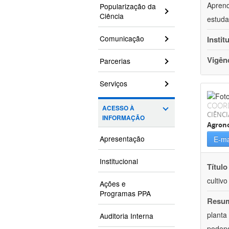
Aprend
Popularização da
Ciência
estuda
Comunicação
Instit
Vigên
Parcerias
Serviços
COOR
ACESSO À
CIÊNCI
INFORMAÇÃO
Agron
Apresentação
E-ma
Institucional
Título
cultiv
Ações e
Programas PPA
Resu
planta
Auditoria Interna
podend