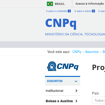
Acesso à informação
BRASIL
Ir para o conteúdo
1
Ir para o menu
2
Ir pa
CNPq
MINISTÉRIO DA CIÊNCIA, TECNOLOGI
Você está aqui:
CNPq
Assuntos
B
Pro
ASSUNTOS
Institucional
País
Bolsas e Auxílios