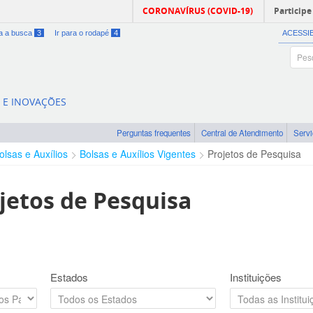
CORONAVÍRUS (COVID-19)
Participe
ra a busca
3
Ir para o rodapé
4
ACESSI
A E INOVAÇÕES
Perguntas frequentes
Central de Atendimento
Serv
olsas e Auxílios
Bolsas e Auxílios Vigentes
Projetos de Pesquisa
jetos de Pesquisa
Estados
Instituições