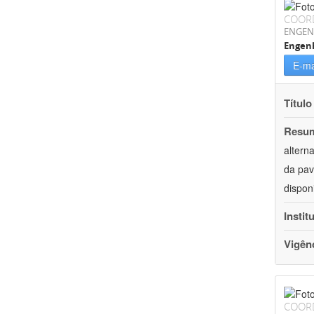
COOR
ENGEN
Engenh
E-ma
Título
Resu
altern
da pav
dispon
Instit
Vigên
COOR