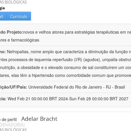
AS BIOLÓGICAS
gia
il
Currículo
 do Projeto:
novos e velhos atores para estratégias terapêuticas em nef
ares e farmacológicas
mo:
Nefropatias, nome amplo que caracteriza a diminuição da função r
ntes processos de isquemia-reperfusão (I/R) (agudos), uropatia obstrut
nutrição, a obesidade e o elevado consumo de sal constituírem um con
tares, elas têm a hipertensão como comorbidade comum que promov
uição/UF/País:
Universidade Federal do Rio de Janeiro - RJ - Brasil
cia:
Wed Feb 21 00:00:00 BRT 2024-Sun Feb 28 00:00:00 BRT 2027
Adelar Bracht
DENADOR(A)
AS BIOLÓGICAS