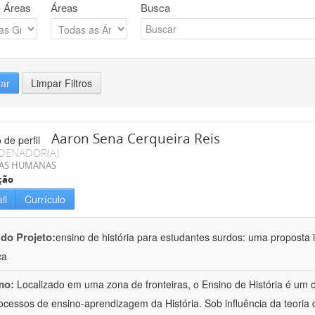
 Áreas
Áreas
Busca
rar
Limpar Filtros
Aaron Sena Cerqueira Reis
DENADOR(A)
IAS HUMANAS
ção
il
Currículo
 do Projeto:
ensino de história para estudantes surdos: uma proposta i
ca
mo:
Localizado em uma zona de fronteiras, o Ensino de História é um
ocessos de ensino-aprendizagem da História. Sob influência da teoria d