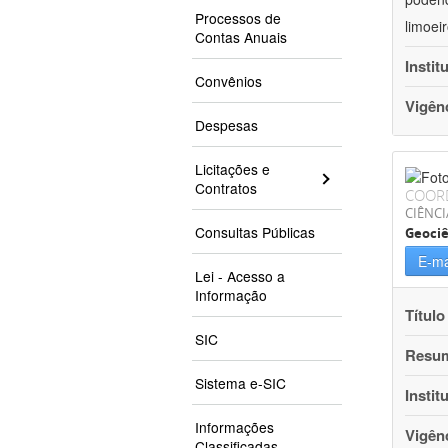
Processos de
limoei
Contas Anuais
Instit
Convênios
Vigên
Despesas
Licitações e
Contratos
COOR
CIÊNCI
Consultas Públicas
Geociê
E-ma
Lei - Acesso a
Informação
Título
SIC
Resu
Sistema e-SIC
Instit
Informações
Vigên
Classificadas