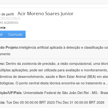
Acir Moreno Soares Junior
DENADOR(A)
AS AGRÁRIAS
cnia
il
Currículo
 do Projeto:
inteligência artificial aplicada à detecção e classificaçã
amento
mo:
Dentro da zootecnia de precisão, a visão computacional, uma técni
ltiplas aplicações, pode ser utilizada para avaliação e monitoramento, 
âmetros de desenvolvimento, saúde e Bem Estar Animal (BEA) em ate
ológicas. O ponto central desta técnica encontra-se no tratamento a
..
uição/UF/País:
Universidade Federal de São João Del-Rei - MG - Brasi
cia:
Tue Dec 05 00:00:00 BRT 2023-Thu Dec 31 00:00:00 BRT 2026