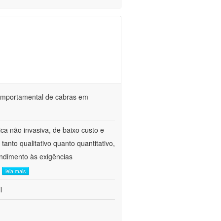
o comportamental de cabras em
ca não invasiva, de baixo custo e
tanto qualitativo quanto quantitativo,
ndimento às exigências
.
leia mais
l