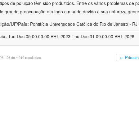
 tipos de poluição têm sido produzidos. Entre os vários problemas de p
o grande preocupação em todo o mundo devido à sua natureza gener
uição/UF/País:
Pontifícia Universidade Católica do Rio de Janeiro - RJ -
cia:
Tue Dec 05 00:00:00 BRT 2023-Thu Dec 31 00:00:00 BRT 2026
← Primeir
6 - 26 de 4.019 resultados.