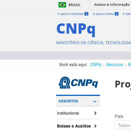
Acesso à informação
BRASIL
Ir para o conteúdo
1
Ir para o menu
2
Ir pa
CNPq
MINISTÉRIO DA CIÊNCIA, TECNOLOGI
Você está aqui:
CNPq
Assuntos
B
Pro
ASSUNTOS
Institucional
País
Bolsas e Auxílios