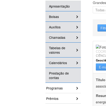
Grandes
Apresentação
Bolsas
Auxílios
Filt
Chamadas
Tabelas de
COOR
valores
CIÊNCI
Geociê
Calendários
E-ma
Prestação de
contas
Título
associ
Programas
Resu
Prêmios
energi