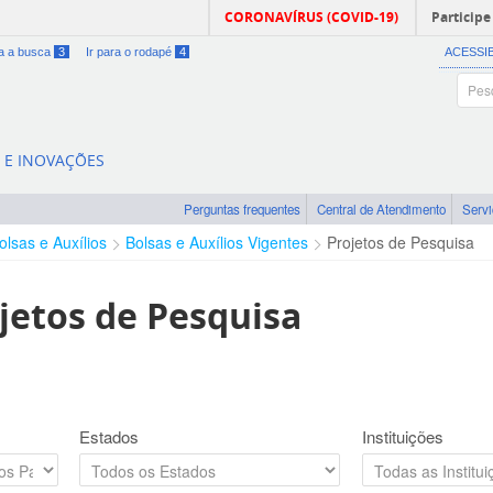
CORONAVÍRUS (COVID-19)
Participe
ra a busca
3
Ir para o rodapé
4
ACESSI
A E INOVAÇÕES
Perguntas frequentes
Central de Atendimento
Serv
olsas e Auxílios
Bolsas e Auxílios Vigentes
Projetos de Pesquisa
jetos de Pesquisa
Estados
Instituições