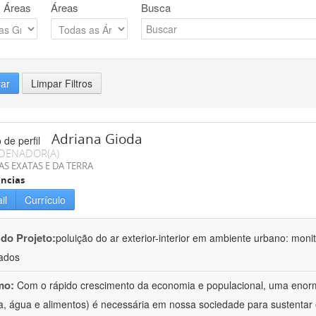
 Áreas
Áreas
Busca
rar
Limpar Filtros
Adriana Gioda
DENADOR(A)
AS EXATAS E DA TERRA
ncias
il
Currículo
 do Projeto:
poluição do ar exterior-interior em ambiente urbano: mon
ados
mo:
Com o rápido crescimento da economia e populacional, uma enorm
a, água e alimentos) é necessária em nossa sociedade para sustentar 