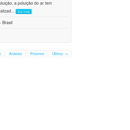
oluição, a poluição do ar tem
alizad
...
leia mais
 Brasil
o
Anterior
Próximo
Último →