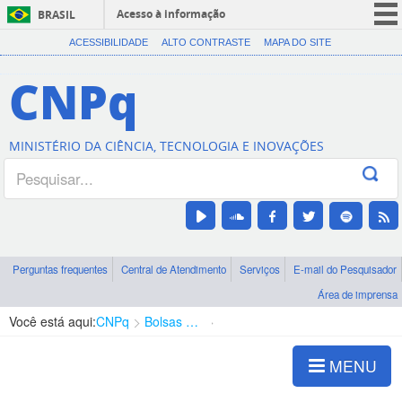
Acesso à informação
BRASIL
CORONAVÍRUS (COVID-19)
ACESSIBILIDADE
ALTO CONTRASTE
MAPA DO SITE
Participe
CNPq
Serviços
Legislação
MINISTÉRIO DA CIÊNCIA, TECNOLOGIA E INOVAÇÕES
Canais
Perguntas frequentes
Central de Atendimento
Serviços
E-mail do Pesquisador
Área de imprensa
Você está aqui:
CNPq
Bolsas e Auxílios Vigentes
Projetos de Pesquisa
MENU