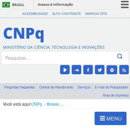
Acesso à informação
BRASIL
CORONAVÍRUS (COVID-19)
ACESSIBILIDADE
ALTO CONTRASTE
MAPA DO SITE
Participe
CNPq
Serviços
Legislação
MINISTÉRIO DA CIÊNCIA, TECNOLOGIA E INOVAÇÕES
Canais
Perguntas frequentes
Central de Atendimento
Serviços
E-mail do Pesquisador
Área de imprensa
Você está aqui:
CNPq
Bolsas e Auxílios Vigentes
Projetos de Pesquisa
MENU