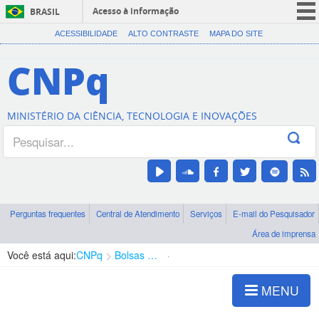
Acesso à informação
BRASIL
CORONAVÍRUS (COVID-19)
ACESSIBILIDADE
ALTO CONTRASTE
MAPA DO SITE
Participe
CNPq
Serviços
Legislação
MINISTÉRIO DA CIÊNCIA, TECNOLOGIA E INOVAÇÕES
Canais
Perguntas frequentes
Central de Atendimento
Serviços
E-mail do Pesquisador
Área de imprensa
Você está aqui:
CNPq
Bolsas e Auxílios Vigentes
Projetos de Pesquisa
MENU