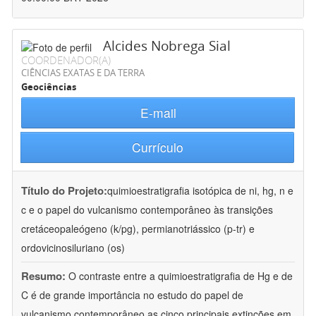
Alcides Nobrega Sial
COORDENADOR(A)
CIÊNCIAS EXATAS E DA TERRA
Geociências
E-mail
Currículo
Título do Projeto:
quimioestratigrafia isotópica de ni, hg, n e
c e o papel do vulcanismo contemporâneo às transições
cretáceopaleógeno (k/pg), permianotriássico (p-tr) e
ordovicinosiluriano (os)
Resumo:
O contraste entre a quimioestratigrafia de Hg e de
C é de grande importância no estudo do papel de
vulcanismo contemporâneo as cinco principais extinções em