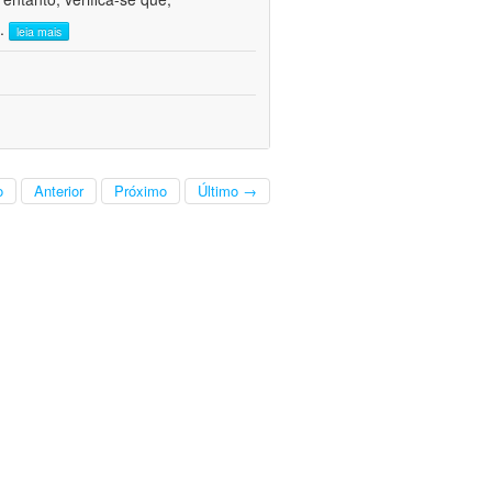
..
leia mais
o
Anterior
Próximo
Último →