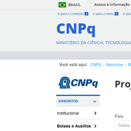
Acesso à informação
BRASIL
Ir para o conteúdo
1
Ir para o menu
2
Ir pa
CNPq
MINISTÉRIO DA CIÊNCIA, TECNOLOGI
Você está aqui:
CNPq
Assuntos
B
Pro
ASSUNTOS
Institucional
País
Bolsas e Auxílios