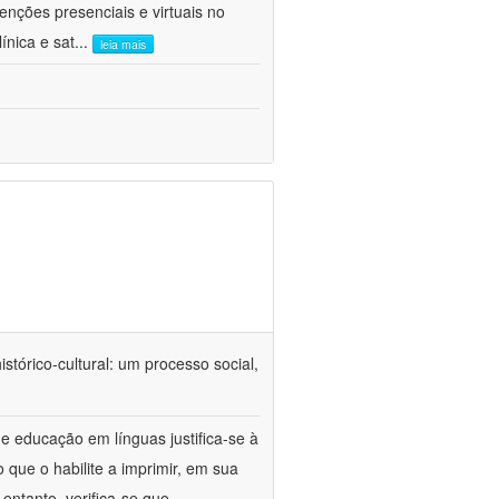
venções presenciais e virtuais no
ínica e sat
...
leia mais
tórico-cultural: um processo social,
e educação em línguas justifica-se à
 que o habilite a imprimir, em sua
ntanto, verifica-se que,