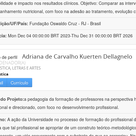
bilidade e impacto nos resultados clínicos. Objetivo: Comparar as inter
nhamento nutricional, com foco na adesão ao tratamento, evolução cl
uição/UF/País:
Fundação Oswaldo Cruz - RJ - Brasil
cia:
Mon Dec 04 00:00:00 BRT 2023-Thu Dec 31 00:00:00 BRT 2026
Adriana de Carvalho Kuerten Dellagnelo
DENADOR(A)
STICA, LETRAS E ARTES
stica
il
Currículo
 do Projeto:
a pedagogia da formação de professores na perspectiva his
ional e direcionado, com foco no desenvolvimento profissional.
mo:
A ação da Universidade no processo de formação do profissional d
 que tal profissional se apropriar de um construto teórico-metodológico
ocente, um viés convergente com o substrato de que se apropriou. No e