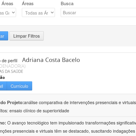
 Áreas
Áreas
Busca
rar
Limpar Filtros
Adriana Costa Bacelo
DENADOR(A)
AS DA SAÚDE
ção
il
Currículo
 do Projeto:
análise comparativa de intervenções presenciais e virtua
ltos: ensaio clínico de superioridade
mo:
O avanço tecnológico tem impulsionado transformações significati
enções presenciais e virtuais têm se destacado, suscitando indagações 