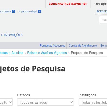
CORONAVÍRUS (COVID-19)
Participe
ra a busca
3
Ir para o rodapé
4
ACESSI
A E INOVAÇÕES
Perguntas frequentes
Central de Atendimento
Serv
olsas e Auxílios
Bolsas e Auxílios Vigentes
Projetos de Pesquisa
jetos de Pesquisa
Estados
Instituições