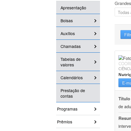
Grandes
Apresentação
Bolsas
Auxílios
Filt
Chamadas
Tabelas de
COOR
valores
CIÊNCI
Nutri
Calendários
E-ma
Prestação de
contas
Título
de adu
Programas
Resu
Prêmios
interv