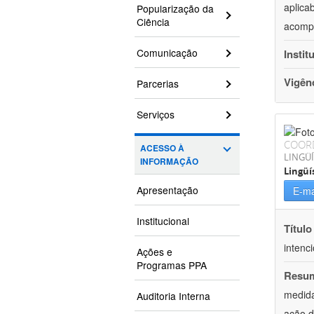
aplica
Popularização da
Ciência
acompa
Comunicação
Instit
Vigên
Parcerias
Serviços
COOR
ACESSO À
LINGÜÍ
INFORMAÇÃO
Lingüí
Apresentação
E-ma
Institucional
Título
intenc
Ações e
Programas PPA
Resu
medida
Auditoria Interna
ação d