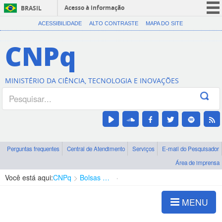
Acesso à informação
BRASIL
CORONAVÍRUS (COVID-19)
ACESSIBILIDADE
ALTO CONTRASTE
MAPA DO SITE
Participe
CNPq
Serviços
Legislação
MINISTÉRIO DA CIÊNCIA, TECNOLOGIA E INOVAÇÕES
Canais
Perguntas frequentes
Central de Atendimento
Serviços
E-mail do Pesquisador
Área de imprensa
Você está aqui:
CNPq
Bolsas e Auxílios Vigentes
Projetos de Pesquisa
MENU