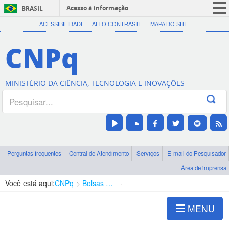
Acesso à informação
BRASIL
CORONAVÍRUS (COVID-19)
ACESSIBILIDADE
ALTO CONTRASTE
MAPA DO SITE
Participe
CNPq
Serviços
Legislação
MINISTÉRIO DA CIÊNCIA, TECNOLOGIA E INOVAÇÕES
Canais
Perguntas frequentes
Central de Atendimento
Serviços
E-mail do Pesquisador
Área de imprensa
Você está aqui:
CNPq
Bolsas e Auxílios Vigentes
Projetos de Pesquisa
MENU