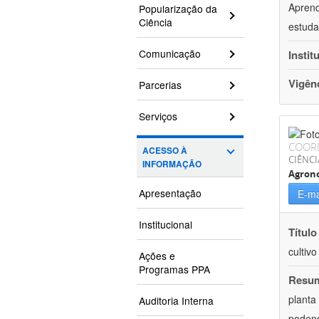
Aprend
Popularização da
Ciência
estuda
Comunicação
Instit
Vigên
Parcerias
Serviços
COOR
ACESSO À
CIÊNCI
INFORMAÇÃO
Agron
Apresentação
E-ma
Institucional
Título
cultiv
Ações e
Programas PPA
Resu
planta
Auditoria Interna
podend