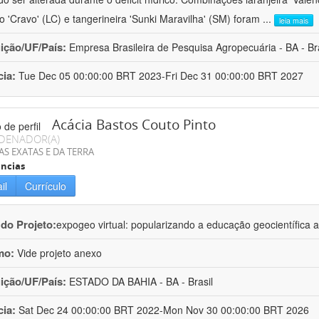
ro 'Cravo' (LC) e tangerineira 'Sunki Maravilha' (SM) foram
...
leia mais
uição/UF/País:
Empresa Brasileira de Pesquisa Agropecuária - BA - Bra
cia:
Tue Dec 05 00:00:00 BRT 2023-Fri Dec 31 00:00:00 BRT 2027
Acácia Bastos Couto Pinto
DENADOR(A)
AS EXATAS E DA TERRA
ncias
il
Currículo
 do Projeto:
expogeo virtual: popularizando a educação geocientífica a
mo:
Vide projeto anexo
uição/UF/País:
ESTADO DA BAHIA - BA - Brasil
cia:
Sat Dec 24 00:00:00 BRT 2022-Mon Nov 30 00:00:00 BRT 2026