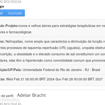
AS BIOLÓGICAS
gia
il
Currículo
 do Projeto:
novos e velhos atores para estratégias terapêuticas em nef
ares e farmacológicas
mo:
Nefropatias, nome amplo que caracteriza a diminuição da função r
ntes processos de isquemia-reperfusão (I/R) (agudos), uropatia obstrut
nutrição, a obesidade e o elevado consumo de sal constituírem um con
tares, elas têm a hipertensão como comorbidade comum que promov
uição/UF/País:
Universidade Federal do Rio de Janeiro - RJ - Brasil
cia:
Wed Feb 21 00:00:00 BRT 2024-Sun Feb 28 00:00:00 BRT 2027
Adelar Bracht
DENADOR(A)
AS BIOLÓGICAS