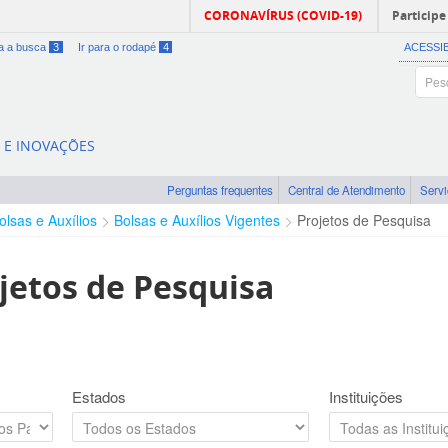
CORONAVÍRUS (COVID-19)
Participe
ra a busca
3
Ir para o rodapé
4
ACESSI
A E INOVAÇÕES
Perguntas frequentes
Central de Atendimento
Serv
olsas e Auxílios
Bolsas e Auxílios Vigentes
Projetos de Pesquisa
jetos de Pesquisa
Estados
Instituições