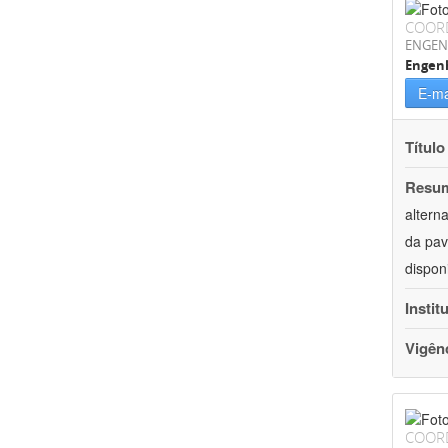
COOR
ENGEN
Engenh
E-ma
Título
Resu
altern
da pav
dispon
Instit
Vigên
COOR