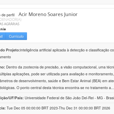
Acir Moreno Soares Junior
DENADOR(A)
AS AGRÁRIAS
cnia
il
Currículo
 do Projeto:
inteligência artificial aplicada à detecção e classificaçã
amento
mo:
Dentro da zootecnia de precisão, a visão computacional, uma técni
ltiplas aplicações, pode ser utilizada para avaliação e monitoramento, 
âmetros de desenvolvimento, saúde e Bem Estar Animal (BEA) em ate
ológicas. O ponto central desta técnica encontra-se no tratamento a
..
uição/UF/País:
Universidade Federal de São João Del-Rei - MG - Brasi
cia:
Tue Dec 05 00:00:00 BRT 2023-Thu Dec 31 00:00:00 BRT 2026