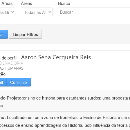
 Áreas
Áreas
Busca
rar
Limpar Filtros
Aaron Sena Cerqueira Reis
DENADOR(A)
IAS HUMANAS
ção
il
Currículo
 do Projeto:
ensino de história para estudantes surdos: uma proposta i
ca
mo:
Localizado em uma zona de fronteiras, o Ensino de História é um
ocessos de ensino-aprendizagem da História. Sob influência da teoria d