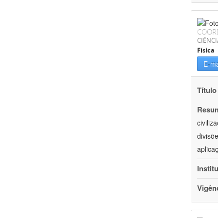
COOR
CIÊNCI
Física
E-ma
Título
Resu
civili
divisõ
aplica
Instit
Vigên