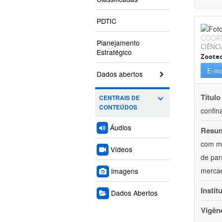
PDTIC
COOR
Planejamento
CIÊNCI
Estratégico
Zoote
E-ma
Dados abertos
Título
CENTRAIS DE
CONTEÚDOS
confin
Áudios
Resu
com mú
Vídeos
de par
mercad
Imagens
Instit
Dados Abertos
Vigên