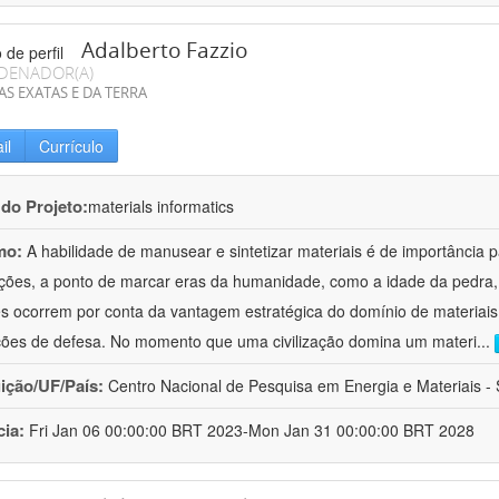
Adalberto Fazzio
DENADOR(A)
AS EXATAS E DA TERRA
il
Currículo
 do Projeto:
materials informatics
mo:
A habilidade de manusear e sintetizar materiais é de importância 
zações, a ponto de marcar eras da humanidade, como a idade da pedra, 
es ocorrem por conta da vantagem estratégica do domínio de materiais,
ções de defesa. No momento que uma civilização domina um materi
...
uição/UF/País:
Centro Nacional de Pesquisa em Energia e Materiais - S
cia:
Fri Jan 06 00:00:00 BRT 2023-Mon Jan 31 00:00:00 BRT 2028