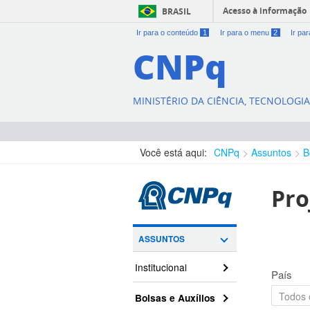
Acesso à informação
BRASIL
Ir para o conteúdo
1
Ir para o menu
2
Ir pa
CNPq
MINISTÉRIO DA CIÊNCIA, TECNOLOGI
Você está aqui:
CNPq
Assuntos
B
Pro
ASSUNTOS
Institucional
País
Bolsas e Auxílios