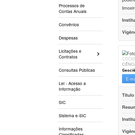
Processos de
limoei
Contas Anuais
Instit
Convênios
Vigên
Despesas
Licitações e
Contratos
COOR
CIÊNCI
Consultas Públicas
Geociê
E-ma
Lei - Acesso a
Informação
Título
SIC
Resu
Sistema e-SIC
Instit
Informações
Vigên
Classificadas