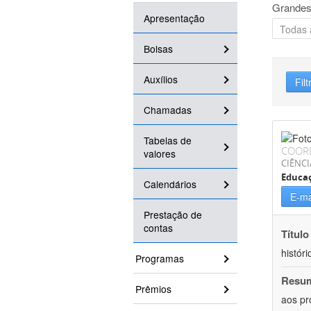
Grandes
Apresentação
Bolsas
Auxílios
Filt
Chamadas
Tabelas de
COOR
valores
CIÊNC
Educa
Calendários
E-ma
Prestação de
contas
Título
históri
Programas
Resu
Prêmios
aos pr