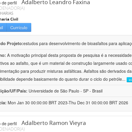
Adalberto Leandro Faxina
DENADOR(A)
HARIAS
aria Civil
il
Currículo
 do Projeto:
estudos para desenvolvimento de bioasfaltos para aplic
mo:
A motivação principal desta proposta de pesquisa é a necessidade
ativos ao asfalto, que é um material de construção largamente usado 
imentação para produzir misturas asfálticas. Asfaltos são derivados da
ibilidade depende basicamente do quanto durar o ciclo do petróle
...
le
uição/UF/País:
Universidade de São Paulo - SP - Brasil
cia:
Mon Jan 30 00:00:00 BRT 2023-Thu Dec 31 00:00:00 BRT 2026
Adalberto Ramon Vieyra
DENADOR(A)