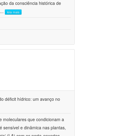
ão da consciência histórica de
...
leia mais
o déficit hídrico: um avanço no
s e moleculares que condicionam a
é sensível e dinâmica nas plantas,
cia' (LA) com os porta-enxertos