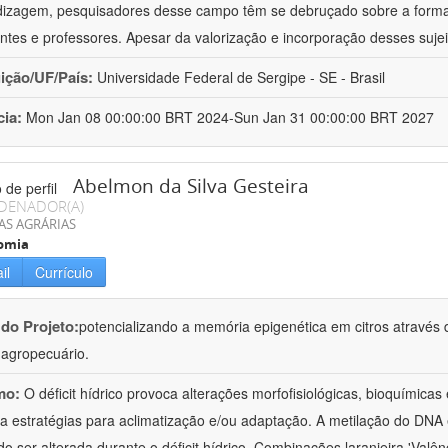
izagem, pesquisadores desse campo têm se debruçado sobre a formaç
ntes e professores. Apesar da valorização e incorporação desses sujei
uição/UF/País:
Universidade Federal de Sergipe - SE - Brasil
cia:
Mon Jan 08 00:00:00 BRT 2024-Sun Jan 31 00:00:00 BRT 2027
Abelmon da Silva Gesteira
DENADOR(A)
AS AGRÁRIAS
omia
il
Currículo
 do Projeto:
potencializando a memória epigenética em citros através d
o agropecuário.
mo:
O déficit hídrico provoca alterações morfofisiológicas, bioquímica
 a estratégias para aclimatização e/ou adaptação. A metilação do DNA 
o ser alterada durante o déficit hídrico. Combinações laranjeira 'Valên