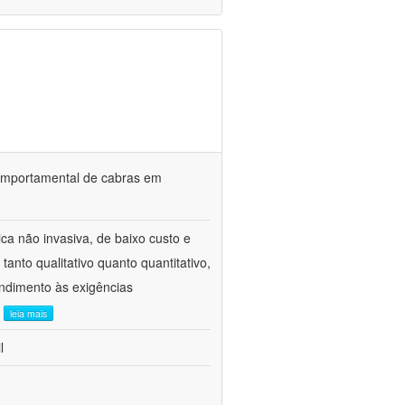
o comportamental de cabras em
ca não invasiva, de baixo custo e
tanto qualitativo quanto quantitativo,
ndimento às exigências
.
leia mais
l