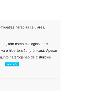
ropatias: terapias celulares,
enal, têm como etiologias mais
iva e hipertensão (crônicas). Apesar
junto heterogêneo de distúrbios
e
...
leia mais