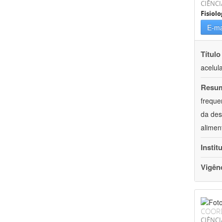
CIÊNCI
Fisiolo
E-ma
Título
acelul
Resu
freque
da des
alimen
Instit
Vigên
COOR
CIÊNCI