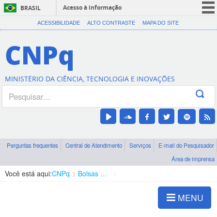
Acesso à informação
BRASIL
CORONAVÍRUS (COVID-19)
ACESSIBILIDADE
ALTO CONTRASTE
MAPA DO SITE
Participe
CNPq
Serviços
Legislação
MINISTÉRIO DA CIÊNCIA, TECNOLOGIA E INOVAÇÕES
Canais
Perguntas frequentes
Central de Atendimento
Serviços
E-mail do Pesquisador
Área de imprensa
Você está aqui:
CNPq
Bolsas e Auxílios Vigentes
Projetos de Pesquisa
MENU