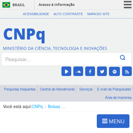
Acesso à informação
BRASIL
CORONAVÍRUS (COVID-19)
ACESSIBILIDADE
ALTO CONTRASTE
MAPA DO SITE
Participe
CNPq
Serviços
Legislação
MINISTÉRIO DA CIÊNCIA, TECNOLOGIA E INOVAÇÕES
Canais
Perguntas frequentes
Central de Atendimento
Serviços
E-mail do Pesquisador
Área de imprensa
Você está aqui:
CNPq
Bolsas e Auxílios Vigentes
Projetos de Pesquisa
MENU