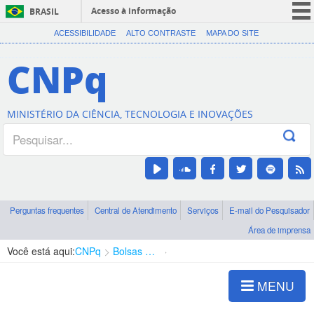
Acesso à informação
BRASIL
CORONAVÍRUS (COVID-19)
ACESSIBILIDADE
ALTO CONTRASTE
MAPA DO SITE
Participe
CNPq
Serviços
Legislação
MINISTÉRIO DA CIÊNCIA, TECNOLOGIA E INOVAÇÕES
Canais
Perguntas frequentes
Central de Atendimento
Serviços
E-mail do Pesquisador
Área de imprensa
Você está aqui:
CNPq
Bolsas e Auxílios Vigentes
Projetos de Pesquisa
MENU