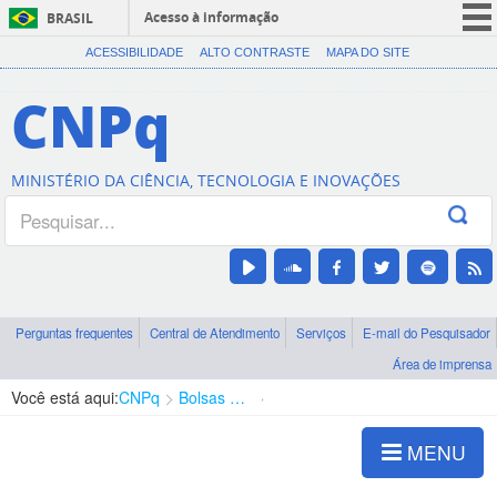
Acesso à informação
BRASIL
CORONAVÍRUS (COVID-19)
ACESSIBILIDADE
ALTO CONTRASTE
MAPA DO SITE
Participe
CNPq
Serviços
Legislação
MINISTÉRIO DA CIÊNCIA, TECNOLOGIA E INOVAÇÕES
Canais
Perguntas frequentes
Central de Atendimento
Serviços
E-mail do Pesquisador
Área de imprensa
Você está aqui:
CNPq
Bolsas e Auxílios Vigentes
Projetos de Pesquisa
MENU