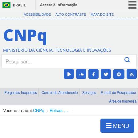
Acesso à informação
BRASIL
CORONAVÍRUS (COVID-19)
ACESSIBILIDADE
ALTO CONTRASTE
MAPA DO SITE
Participe
CNPq
Serviços
Legislação
MINISTÉRIO DA CIÊNCIA, TECNOLOGIA E INOVAÇÕES
Canais
Perguntas frequentes
Central de Atendimento
Serviços
E-mail do Pesquisador
Área de imprensa
Você está aqui:
CNPq
Bolsas e Auxílios Vigentes
Projetos de Pesquisa
MENU