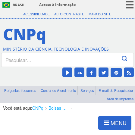
Acesso à informação
BRASIL
CORONAVÍRUS (COVID-19)
ACESSIBILIDADE
ALTO CONTRASTE
MAPA DO SITE
Participe
CNPq
Serviços
Legislação
MINISTÉRIO DA CIÊNCIA, TECNOLOGIA E INOVAÇÕES
Canais
Perguntas frequentes
Central de Atendimento
Serviços
E-mail do Pesquisador
Área de imprensa
Você está aqui:
CNPq
Bolsas e Auxílios Vigentes
Projetos de Pesquisa
MENU