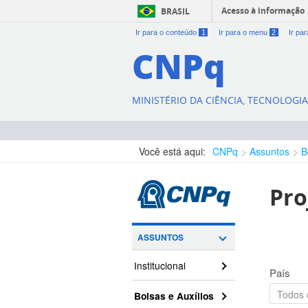
Acesso à informação
BRASIL
Ir para o conteúdo
1
Ir para o menu
2
Ir pa
CNPq
MINISTÉRIO DA CIÊNCIA, TECNOLOGI
Você está aqui:
CNPq
Assuntos
B
Pro
ASSUNTOS
Institucional
País
Bolsas e Auxílios