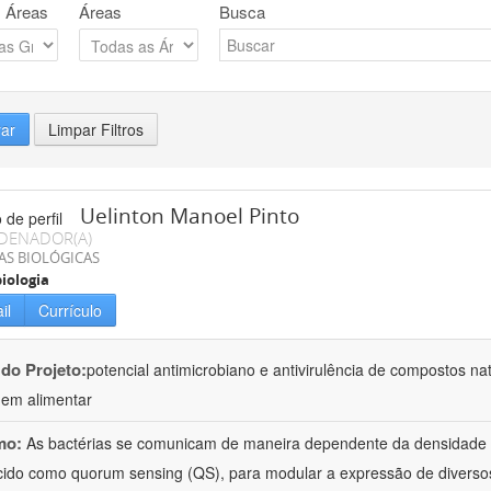
 Áreas
Áreas
Busca
rar
Limpar Filtros
Uelinton Manoel Pinto
DENADOR(A)
AS BIOLÓGICAS
iologia
il
Currículo
 do Projeto:
potencial antimicrobiano e antivirulência de compostos n
gem alimentar
mo:
As bactérias se comunicam de maneira dependente da densidade
ido como quorum sensing (QS), para modular a expressão de diversos 