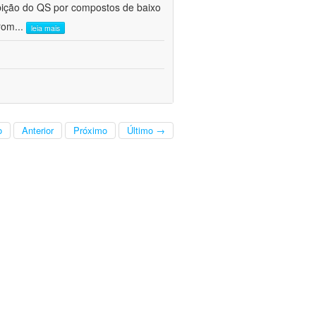
nibição do QS por compostos de baixo
prom
...
leia mais
o
Anterior
Próximo
Último →