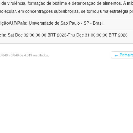
s de virulência, formação de biofilme e deterioração de alimentos. A i
olecular, em concentrações subinibitórias, se tornou uma estratégia 
uição/UF/País:
Universidade de São Paulo - SP - Brasil
cia:
Sat Dec 02 00:00:00 BRT 2023-Thu Dec 31 00:00:00 BRT 2026
← Primeir
.849 - 3.849 de 4.019 resultados.