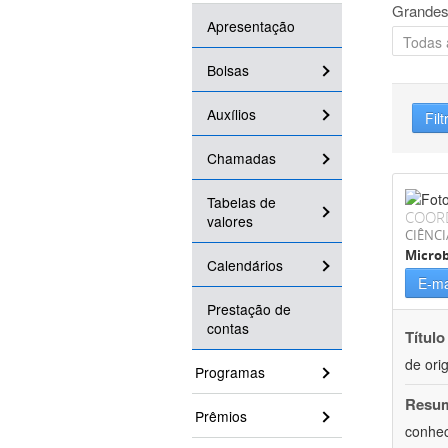
Grandes
Apresentação
Bolsas
Auxílios
Filt
Chamadas
Tabelas de
COOR
valores
CIÊNCI
Microb
Calendários
E-ma
Prestação de
contas
Título
de ori
Programas
Resu
Prêmios
conhec