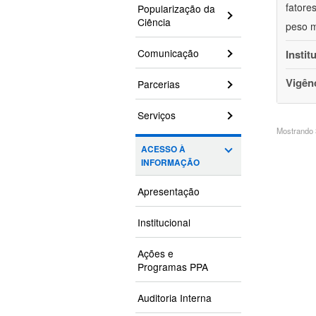
fatore
Popularização da
Ciência
peso m
Comunicação
Instit
Vigên
Parcerias
Serviços
Mostrando 3
ACESSO À
INFORMAÇÃO
Apresentação
Institucional
Ações e
Programas PPA
Auditoria Interna