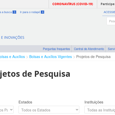
CORONAVÍRUS (COVID-19)
Participe
ra a busca
3
Ir para o rodapé
4
ACESSI
A E INOVAÇÕES
Perguntas frequentes
Central de Atendimento
Serv
olsas e Auxílios
Bolsas e Auxílios Vigentes
Projetos de Pesquisa
jetos de Pesquisa
Estados
Instituições