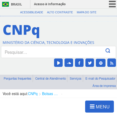
Acesso à informação
BRASIL
CORONAVÍRUS (COVID-19)
ACESSIBILIDADE
ALTO CONTRASTE
MAPA DO SITE
Participe
CNPq
Serviços
Legislação
MINISTÉRIO DA CIÊNCIA, TECNOLOGIA E INOVAÇÕES
Canais
Perguntas frequentes
Central de Atendimento
Serviços
E-mail do Pesquisador
Área de imprensa
Você está aqui:
CNPq
Bolsas e Auxílios Vigentes
Projetos de Pesquisa
MENU