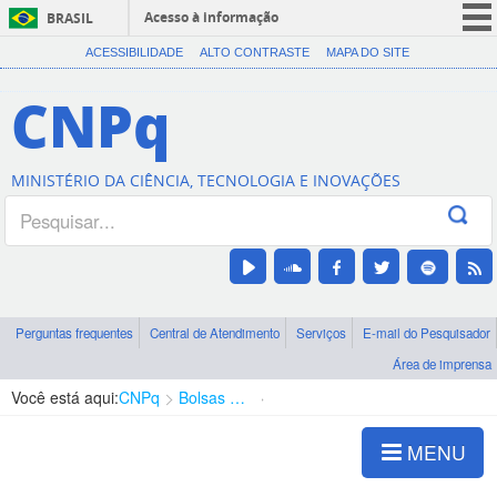
Acesso à informação
BRASIL
CORONAVÍRUS (COVID-19)
ACESSIBILIDADE
ALTO CONTRASTE
MAPA DO SITE
Participe
CNPq
Serviços
Legislação
MINISTÉRIO DA CIÊNCIA, TECNOLOGIA E INOVAÇÕES
Canais
Perguntas frequentes
Central de Atendimento
Serviços
E-mail do Pesquisador
Área de imprensa
Você está aqui:
CNPq
Bolsas e Auxílios Vigentes
Projetos de Pesquisa
MENU