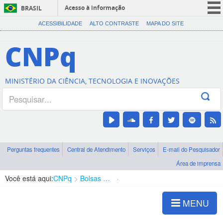
Acesso à informação
BRASIL
CORONAVÍRUS (COVID-19)
ACESSIBILIDADE
ALTO CONTRASTE
MAPA DO SITE
Participe
CNPq
Serviços
Legislação
MINISTÉRIO DA CIÊNCIA, TECNOLOGIA E INOVAÇÕES
Canais
Perguntas frequentes
Central de Atendimento
Serviços
E-mail do Pesquisador
Área de imprensa
Você está aqui:
CNPq
Bolsas e Auxílios Vigentes
Projetos de Pesquisa
MENU