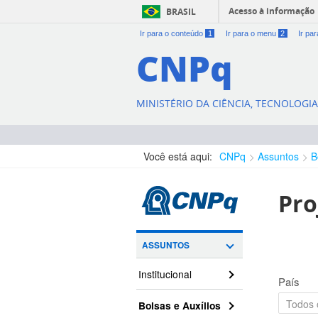
Acesso à informação
BRASIL
Ir para o conteúdo
1
Ir para o menu
2
Ir pa
CNPq
MINISTÉRIO DA CIÊNCIA, TECNOLOGI
Você está aqui:
CNPq
Assuntos
B
Pro
ASSUNTOS
Institucional
País
Bolsas e Auxílios