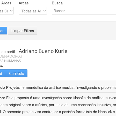
 Áreas
Áreas
Busca
rar
Limpar Filtros
Adriano Bueno Kurle
DENADOR(A)
IAS HUMANAS
ia
il
Currículo
 do Projeto:
hermenêutica da análise musical: investigando o problem
mo:
Esta proposta é uma investigação sobre filosofia da análise musi
gem original sobre a música, por meio de uma concepção inclusiva, em 
al. O presente projeto visa contrapor a posição formalista de Hanslick