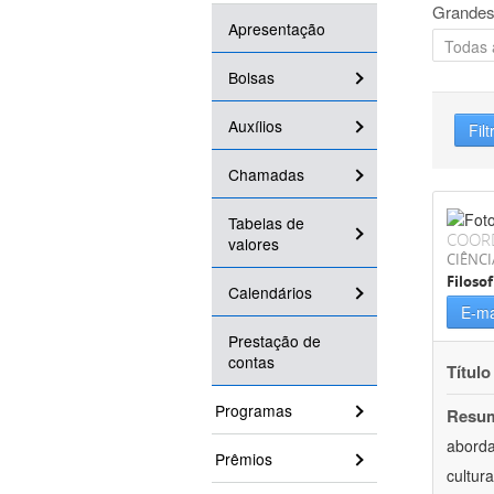
Grandes
Apresentação
Bolsas
Auxílios
Filt
Chamadas
Tabelas de
COOR
valores
CIÊNC
Filosof
Calendários
E-ma
Prestação de
contas
Título
Programas
Resu
aborda
Prêmios
cultur