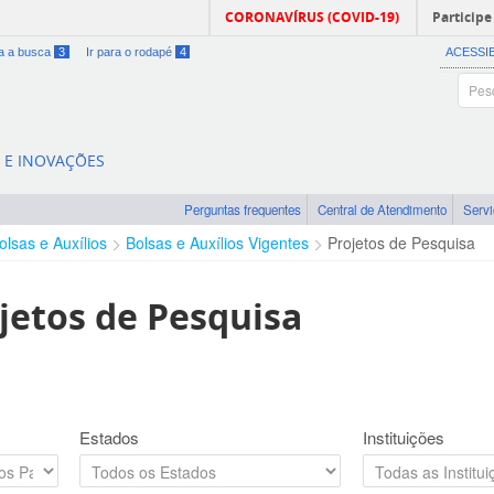
CORONAVÍRUS (COVID-19)
Participe
ra a busca
3
Ir para o rodapé
4
ACESSI
A E INOVAÇÕES
Perguntas frequentes
Central de Atendimento
Serv
olsas e Auxílios
Bolsas e Auxílios Vigentes
Projetos de Pesquisa
jetos de Pesquisa
Estados
Instituições