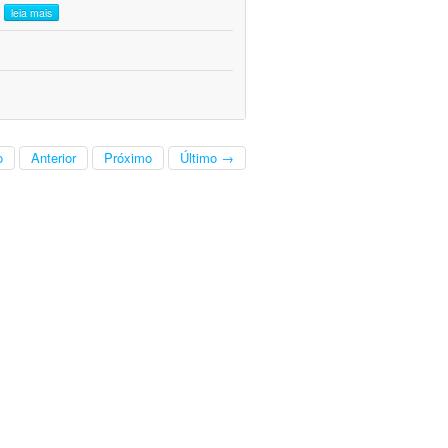
.
leia mais
o
Anterior
Próximo
Último →