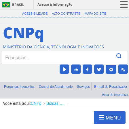
Acesso à informação
BRASIL
CORONAVÍRUS (COVID-19)
ACESSIBILIDADE
ALTO CONTRASTE
MAPA DO SITE
Participe
CNPq
Serviços
Legislação
MINISTÉRIO DA CIÊNCIA, TECNOLOGIA E INOVAÇÕES
Canais
Perguntas frequentes
Central de Atendimento
Serviços
E-mail do Pesquisador
Área de imprensa
Você está aqui:
CNPq
Bolsas e Auxílios Vigentes
Projetos de Pesquisa
MENU