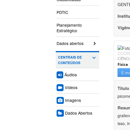
GENTEH
PDTIC
Instit
Planejamento
Vigên
Estratégico
Dados abertos
COOR
CENTRAIS DE
CIÊNCI
CONTEÚDOS
Física
E-ma
Áudios
Vídeos
Título
picome
Imagens
Resu
Dados Abertos
grafen
isso, 