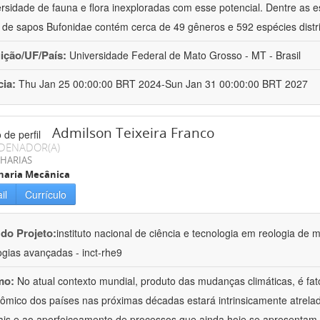
ersidade de fauna e flora inexploradas com esse potencial. Dentre as
a de sapos Bufonidae contém cerca de 49 gêneros e 592 espécies distr
uição/UF/País:
Universidade Federal de Mato Grosso - MT - Brasil
cia:
Thu Jan 25 00:00:00 BRT 2024-Sun Jan 31 00:00:00 BRT 2027
Admilson Teixeira Franco
DENADOR(A)
HARIAS
haria Mecânica
il
Currículo
 do Projeto:
instituto nacional de ciência e tecnologia em reologia de 
ogias avançadas - inct-rhe9
mo:
No atual contexto mundial, produto das mudanças climáticas, é fa
ômico dos países nas próximas décadas estará intrinsicamente atrel
ais e ao aperfeiçoamento de processos que ainda hoje se apresentam 