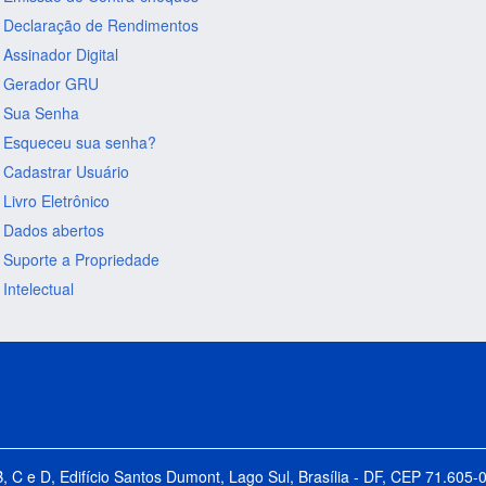
Declaração de Rendimentos
Assinador Digital
Gerador GRU
Sua Senha
Esqueceu sua senha?
Cadastrar Usuário
Livro Eletrônico
Dados abertos
Suporte a Propriedade
Intelectual
B, C e D, Edifício Santos Dumont, Lago Sul, Brasília - DF, CEP 71.60