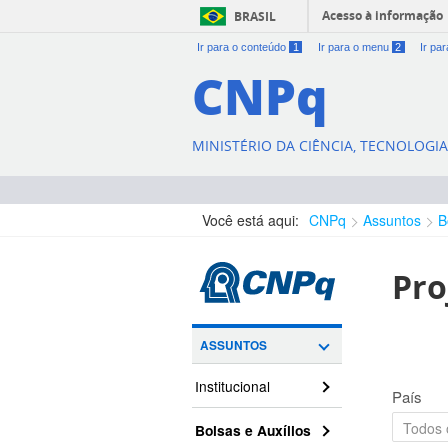
Acesso à informação
BRASIL
Ir para o conteúdo
1
Ir para o menu
2
Ir pa
CNPq
MINISTÉRIO DA CIÊNCIA, TECNOLOGI
Você está aqui:
CNPq
Assuntos
B
Pro
ASSUNTOS
Institucional
País
Bolsas e Auxílios