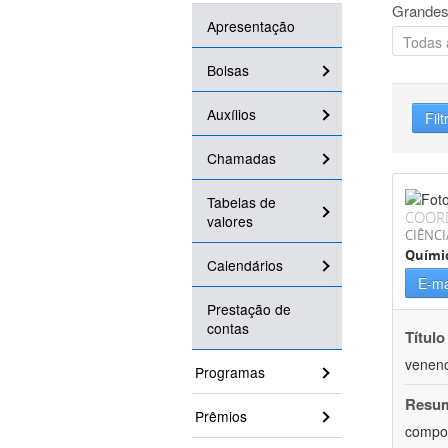
Grandes
Apresentação
Bolsas
Auxílios
Filt
Chamadas
Tabelas de
COOR
valores
CIÊNCI
Quími
Calendários
E-ma
Prestação de
contas
Título
veneno
Programas
Resu
Prêmios
compos