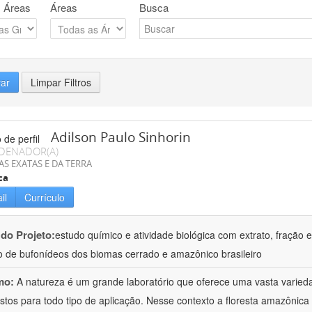
 Áreas
Áreas
Busca
rar
Limpar Filtros
Adilson Paulo Sinhorin
DENADOR(A)
AS EXATAS E DA TERRA
ca
il
Currículo
 do Projeto:
estudo químico e atividade biológica com extrato, fração e
 de bufonídeos dos biomas cerrado e amazônico brasileiro
mo:
A natureza é um grande laboratório que oferece uma vasta varieda
tos para todo tipo de aplicação. Nesse contexto a floresta amazôni