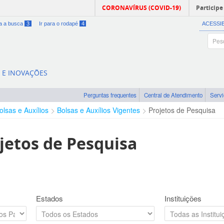
CORONAVÍRUS (COVID-19)
Participe
ra a busca
3
Ir para o rodapé
4
ACESSI
A E INOVAÇÕES
Perguntas frequentes
Central de Atendimento
Serv
olsas e Auxílios
Bolsas e Auxílios Vigentes
Projetos de Pesquisa
jetos de Pesquisa
Estados
Instituições