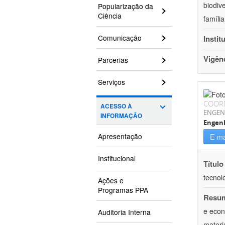
biodiv
Popularização da
Ciência
famíli
Comunicação
Instit
Vigên
Parcerias
Serviços
COOR
ACESSO À
ENGEN
INFORMAÇÃO
Engen
Apresentação
E-ma
Institucional
Título
tecnol
Ações e
Programas PPA
Resu
e econ
Auditoria Interna
materi