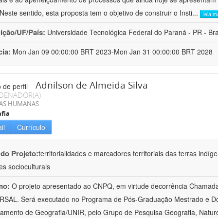
 Neste sentido, esta proposta tem o objetivo de construir o Insti
...
leia m
uição/UF/País:
Universidade Tecnológica Federal do Paraná - PR - Bra
cia:
Mon Jan 09 00:00:00 BRT 2023-Mon Jan 31 00:00:00 BRT 2028
Adnilson de Almeida Silva
DENADOR(A)
IAS HUMANAS
fia
il
Currículo
 do Projeto:
territorialidades e marcadores territoriais das terras indí
es socioculturais
mo:
O projeto apresentado ao CNPQ, em virtude decorrência Chamad
RSAL. Será executado no Programa de Pós-Graduação Mestrado e Do
amento de Geografia/UNIR, pelo Grupo de Pesquisa Geografia, Naturez