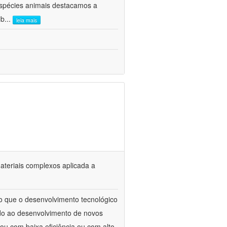
 espécies animais destacamos a
ib
...
leia mais
materiais complexos aplicada a
to que o desenvolvimento tecnológico
ado ao desenvolvimento de novos
ou com baixa eficiência ou com alto