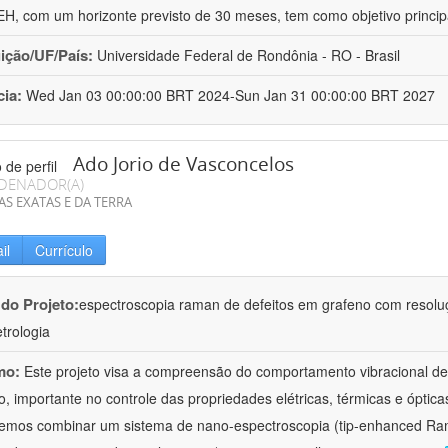
, com um horizonte previsto de 30 meses, tem como objetivo princip
uição/UF/País:
Universidade Federal de Rondônia - RO - Brasil
cia:
Wed Jan 03 00:00:00 BRT 2024-Sun Jan 31 00:00:00 BRT 2027
Ado Jorio de Vasconcelos
DENADOR(A)
AS EXATAS E DA TERRA
il
Currículo
 do Projeto:
espectroscopia raman de defeitos em grafeno com resolu
trologia
mo:
Este projeto visa a compreensão do comportamento vibracional de 
o, importante no controle das propriedades elétricas, térmicas e óptica
iremos combinar um sistema de nano-espectroscopia (tip-enhanced 