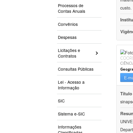
Processos de
custo.
Contas Anuais
Instit
Convênios
Vigên
Despesas
Licitações e
Contratos
COOR
CIÊNC
Consultas Públicas
Geogra
E-ma
Lei - Acesso a
Informação
Título
SIC
sinaps
Resu
Sistema e-SIC
UNIVE
Informações
Depart
Classificadas