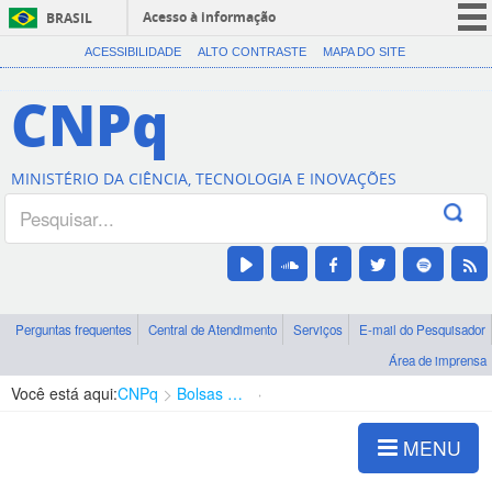
Acesso à informação
BRASIL
CORONAVÍRUS (COVID-19)
ACESSIBILIDADE
ALTO CONTRASTE
MAPA DO SITE
Participe
CNPq
Serviços
Legislação
MINISTÉRIO DA CIÊNCIA, TECNOLOGIA E INOVAÇÕES
Canais
Perguntas frequentes
Central de Atendimento
Serviços
E-mail do Pesquisador
Área de imprensa
Você está aqui:
CNPq
Bolsas e Auxílios Vigentes
Projetos de Pesquisa
MENU