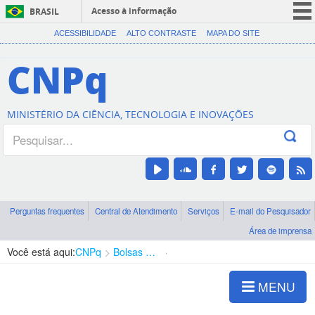
Acesso à informação
BRASIL
CORONAVÍRUS (COVID-19)
ACESSIBILIDADE
ALTO CONTRASTE
MAPA DO SITE
Participe
CNPq
Serviços
Legislação
MINISTÉRIO DA CIÊNCIA, TECNOLOGIA E INOVAÇÕES
Canais
Perguntas frequentes
Central de Atendimento
Serviços
E-mail do Pesquisador
Área de imprensa
Você está aqui:
CNPq
Bolsas e Auxílios Vigentes
Projetos de Pesquisa
MENU