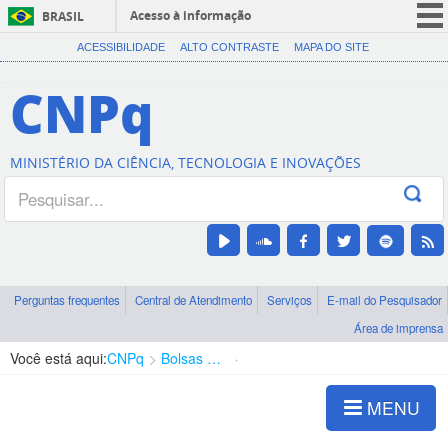
Acesso à informação
BRASIL
CORONAVÍRUS (COVID-19)
ACESSIBILIDADE
ALTO CONTRASTE
MAPA DO SITE
Participe
CNPq
Serviços
Legislação
MINISTÉRIO DA CIÊNCIA, TECNOLOGIA E INOVAÇÕES
Canais
Perguntas frequentes
Central de Atendimento
Serviços
E-mail do Pesquisador
Área de imprensa
Você está aqui:
CNPq
Bolsas e Auxílios Vigentes
Projetos de Pesquisa
MENU