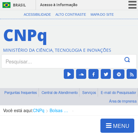
Acesso à informação
BRASIL
CORONAVÍRUS (COVID-19)
ACESSIBILIDADE
ALTO CONTRASTE
MAPA DO SITE
Participe
CNPq
Serviços
Legislação
MINISTÉRIO DA CIÊNCIA, TECNOLOGIA E INOVAÇÕES
Canais
Perguntas frequentes
Central de Atendimento
Serviços
E-mail do Pesquisador
Área de imprensa
Você está aqui:
CNPq
Bolsas e Auxílios Vigentes
Projetos de Pesquisa
MENU