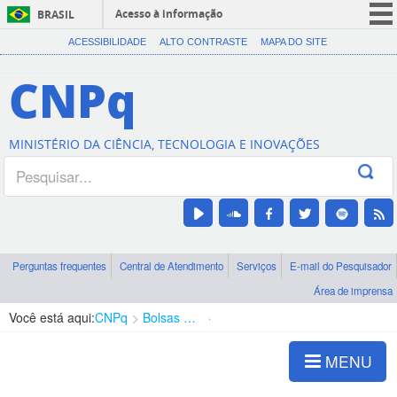
Acesso à informação
BRASIL
CORONAVÍRUS (COVID-19)
ACESSIBILIDADE
ALTO CONTRASTE
MAPA DO SITE
Participe
CNPq
Serviços
Legislação
MINISTÉRIO DA CIÊNCIA, TECNOLOGIA E INOVAÇÕES
Canais
Perguntas frequentes
Central de Atendimento
Serviços
E-mail do Pesquisador
Área de imprensa
Você está aqui:
CNPq
Bolsas e Auxílios Vigentes
Projetos de Pesquisa
MENU