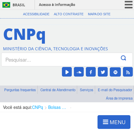
Acesso à informação
BRASIL
CORONAVÍRUS (COVID-19)
ACESSIBILIDADE
ALTO CONTRASTE
MAPA DO SITE
Participe
CNPq
Serviços
Legislação
MINISTÉRIO DA CIÊNCIA, TECNOLOGIA E INOVAÇÕES
Canais
Perguntas frequentes
Central de Atendimento
Serviços
E-mail do Pesquisador
Área de imprensa
Você está aqui:
CNPq
Bolsas e Auxílios Vigentes
Projetos de Pesquisa
MENU