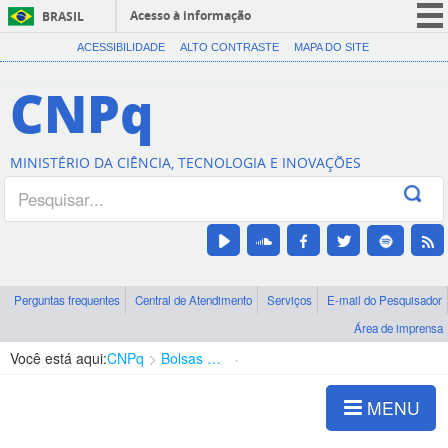
Acesso à informação
BRASIL
CORONAVÍRUS (COVID-19)
ACESSIBILIDADE
ALTO CONTRASTE
MAPA DO SITE
Participe
CNPq
Serviços
Legislação
MINISTÉRIO DA CIÊNCIA, TECNOLOGIA E INOVAÇÕES
Canais
Perguntas frequentes
Central de Atendimento
Serviços
E-mail do Pesquisador
Área de imprensa
Você está aqui:
CNPq
Bolsas e Auxílios Vigentes
Projetos de Pesquisa
MENU