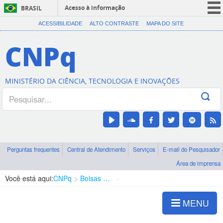
Acesso à informação
BRASIL
CORONAVÍRUS (COVID-19)
ACESSIBILIDADE
ALTO CONTRASTE
MAPA DO SITE
Participe
CNPq
Serviços
Legislação
MINISTÉRIO DA CIÊNCIA, TECNOLOGIA E INOVAÇÕES
Canais
Perguntas frequentes
Central de Atendimento
Serviços
E-mail do Pesquisador
Área de imprensa
Você está aqui:
CNPq
Bolsas e Auxílios Vigentes
Projetos de Pesquisa
MENU