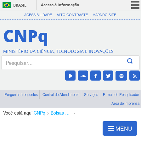
Acesso à informação
BRASIL
CORONAVÍRUS (COVID-19)
ACESSIBILIDADE
ALTO CONTRASTE
MAPA DO SITE
Participe
CNPq
Serviços
Legislação
MINISTÉRIO DA CIÊNCIA, TECNOLOGIA E INOVAÇÕES
Canais
Perguntas frequentes
Central de Atendimento
Serviços
E-mail do Pesquisador
Área de imprensa
Você está aqui:
CNPq
Bolsas e Auxílios Vigentes
Projetos de Pesquisa
MENU